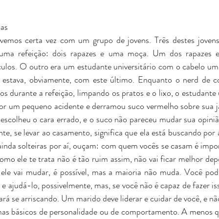
sas
vemos certa vez com um grupo de jovens. Três destes joven
 uma refeição: dois rapazes e uma moça. Um dos rapazes e
los. O outro era um estudante universitário com o cabelo um 
estava, obviamente, com este último. Enquanto o nerd de c
s durante a refeição, limpando os pratos e o lixo, o estudante u
por um pequeno acidente e derramou suco vermelho sobre sua j
escolheu o cara errado, e o suco não pareceu mudar sua opinião
te, se levar ao casamento, significa que ela está buscando por a
 ainda solteiras por aí, ouçam: com quem vocês se casam é impo
mo ele te trata não é tão ruim assim, não vai ficar melhor dep
ele vai mudar, é possível, mas a maioria não muda. Você pode
 e ajudá-lo, possivelmente, mas, se você não é capaz de fazer is
tará se arriscando. Um marido deve liderar e cuidar de você, e n
mas básicos de personalidade ou de comportamento. A menos q