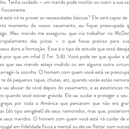
inho. Tenha cuidado – um marido pode mutilar ou nutrir a sua s
ê fisicamente.
stá irá te prover as necessidades básicas? Ele será capaz de te 
rto momento do nosso casamento, eu fiquei preocupada q
go. Meu marido me assegurou que iria trabalhar no McDonal
atropelamento das pistas – o que fosse preciso para suste
seus dons e formação. Esse é o tipo de atitude que você dese
é pior que um infiel (I Tm. 5:8). Você pode ter que ajudar a ali
nos que seu marido esteja inválido ou em alguma outra circun
 carregá-la sozinha. O homem com quem você está se preocupa
 te dá pequenos tapas, chutes, etc, quando vocês estão namoran
e vai abusar de você depois do casamento, e as estatísticas m
o quando você estiver grávida. Ele vai cuidar e proteger o seu 
grejas por toda a América que pensaram que não era grand
as (do tipo amigável) de seus namorados, mas que, posteriorm
 de seus maridos. O homem com quem você está irá cuidar de v
onjugal em fidelidade física e mental ou ele vai flertar com outras,