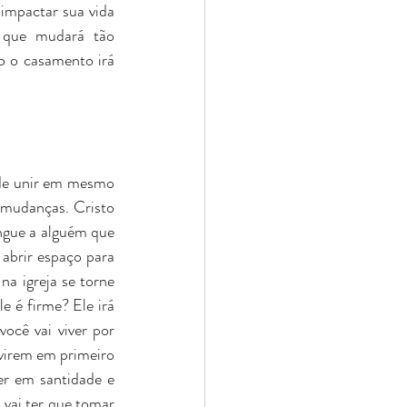
impactar sua vida 
 que mudará tão 
 o casamento irá 
 de unir em mesmo 
mudanças. Cristo 
gue a alguém que 
abrir espaço para 
a igreja se torne 
le é firme? Ele irá 
ocê vai viver por 
virem em primeiro 
er em santidade e 
 vai ter que tomar 