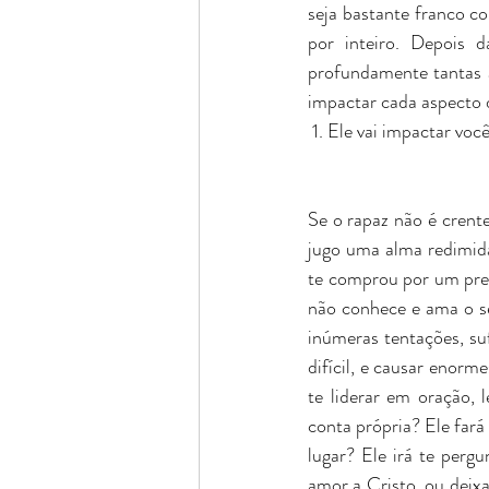
seja bastante franco c
por inteiro. Depois 
profundamente tantas 
impactar cada aspecto d
 1. Ele vai impactar voc
Se o rapaz não é crent
jugo uma alma redimid
te comprou por um pre
não conhece e ama o seu
inúmeras tentações, suf
difícil, e causar enormes
te liderar em oração, l
conta própria? Ele fará
lugar? Ele irá te perg
amor a Cristo, ou deixar