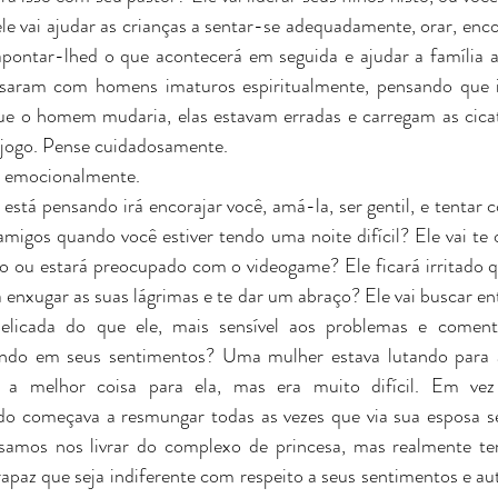
ele vai ajudar as crianças a sentar-se adequadamente, orar, enco
 apontar-lhed o que acontecerá em seguida e ajudar a família a
saram com homens imaturos espiritualmente, pensando que i
e o homem mudaria, elas estavam erradas e carregam as cicatr
 jogo. Pense cuidadosamente.
cê emocionalmente. 
stá pensando irá encorajar você, amá-la, ser gentil, e tentar 
amigos quando você estiver tendo uma noite difícil? Ele vai te 
go ou estará preocupado com o videogame? Ele ficará irritado 
a enxugar as suas lágrimas e te dar um abraço? Ele vai buscar en
elicada do que ele, mais sensível aos problemas e comentár
sando em seus sentimentos? Uma mulher estava lutando para
r a melhor coisa para ela, mas era muito difícil. Em vez
do começava a resmungar todas as vezes que via sua esposa se
amos nos livrar do complexo de princesa, mas realmente te
paz que seja indiferente com respeito a seus sentimentos e aut