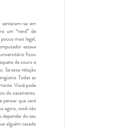
s sentaram-se em 
ra um “nerd” de 
pouco mais legal, 
omputador estava 
niversitário ficou 
aqueta de couro e 
. Se essa relação 
ngústia. Todas as 
rtante. Você pode 
ois do casamento. 
 pensar que será 
so agora, você não 
ão depender do seu 
ue alguém casado 