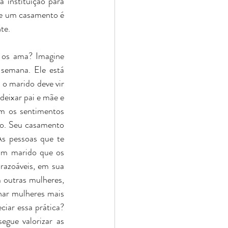
 instituição para 
de um casamento é 
te.
os ama? Imagine 
semana. Ele está 
 marido deve vir 
eixar pai e mãe e 
m os sentimentos 
to. Seu casamento 
s pessoas que te 
um marido que os 
azoáveis, em sua 
outras mulheres, 
har mulheres mais 
iar essa prática? 
gue valorizar as 