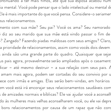
ontinuando a ter mais filhos, até que sua esposa acabou numa
cia mental. Você pode pensar que o lado intelectual ou mental 
Ele é mais importante do que você pensa. Considere-o seriamen
seus relacionamentos.
mento com sua mãe? Seu pai? Você os ama? Seu namorado 
ê diz ao seu marido que sua mãe está vindo passar o fim de 
 Zangado? Fazendo piadas maldosas com seus amigos? Claro, o
a prioridade de relacionamentos, assim como vocês dois devem d
s ainda são uma grande parte do quadro. Quaisquer que seja
eus pais agora, provavelmente serão ampliados após o casamen
udicar – até mesmo destruir – a sua relação com seus pais. A
amam mais agora, podem ser cortadas do seu convivio por 
ce com irmãs e amigas. Elas serão bem-vindas, em horários r
 você está irá encorajar seus relacionamentos saudáveis com 
 de amizades normais e bíblicas? Ele vai ajudar você a aconsel
do às mulheres mais velhas aconselharem você, ou ele vai deprec
 bons relacionamentos por causa de um rapaz que não conse