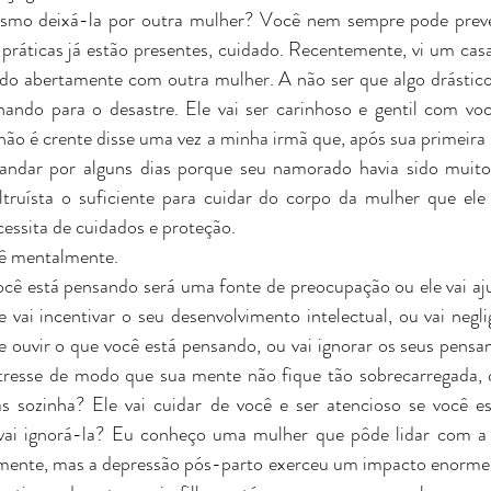
smo deixá-la por outra mulher? Você nem sempre pode prever
práticas já estão presentes, cuidado. Recentemente, vi um cas
ndo abertamente com outra mulher. A não ser que algo drástico
ando para o desastre. Ele vai ser carinhoso e gentil com v
não é crente disse uma vez a minha irmã que, após sua primeira r
a andar por alguns dias porque seu namorado havia sido muito
altruísta o suficiente para cuidar do corpo da mulher que ele
essita de cuidados e proteção.
cê mentalmente.
 está pensando será uma fonte de preocupação ou ele vai ajud
vai incentivar o seu desenvolvimento intelectual, ou vai neglig
 e ouvir o que você está pensando, ou vai ignorar os seus pensam
stresse de modo que sua mente não fique tão sobrecarregada, o
 sozinha? Ele vai cuidar de você e ser atencioso se você est
 vai ignorá-la? Eu conheço uma mulher que pôde lidar com a 
amente, mas a depressão pós-parto exerceu um impacto enorme