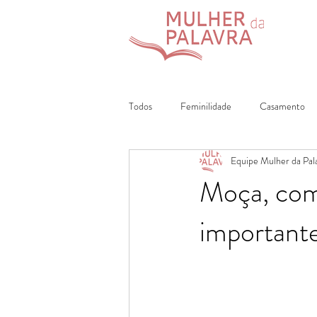
Todos
Feminilidade
Casamento
Equipe Mulher da Pal
Declaração de Fé
Vida Cristã
Moça, com
important