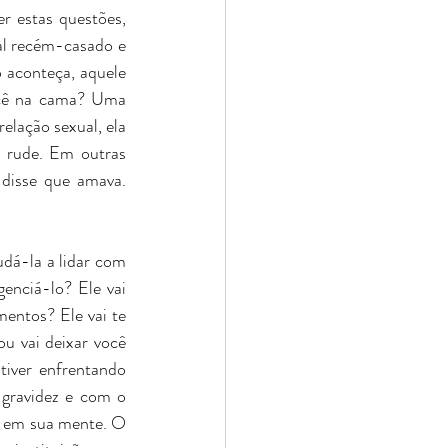
 estas questões, 
al recém-casado e 
 aconteça, aquele 
ocê na cama? Uma 
elação sexual, ela 
 rude. Em outras 
 disse que amava. 
á-la a lidar com 
enciá-lo? Ele vai 
entos? Ele vai te 
u vai deixar você 
iver enfrentando 
gravidez e com o 
 em sua mente. O 