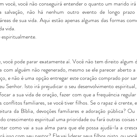
om você, você não conseguirá entender o quanto um marido irá 
da salvação, não há nenhum outro evento de longo prazo
áreas de sua vida. Aqui estão apenas algumas das formas como
a vida. 
ê espiritualmente. 
e, você pode parar exatamente aí. Você não tem direito algum
a com alguém não regenerado, mesmo se ele parecer aberto a 
ço, e não é uma opção entregar este coração comprado por san
 Senhor. Isto irá prejudicar o seu desenvolvimento espiritual, 
ocar a sua vida de oração, fazer com que a frequência regular n
 conflitos familiares, se você tiver filhos. Se o rapaz é crente, e
eitura da Bíblia, devoções familiares e adoração pública? Ou v
 do crescimento espiritual uma prioridade ou fará outras coisas 
untar como vai a sua alma para que ele possa ajudá-la a cresc
á isso com seu pastor? Ele vai liderar seus filhos nisto, ou você