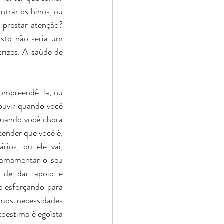
ntrar os hinos, ou 
 prestar atenção? 
sto não seria um 
izes. A saúde de 
compreendê-la, ou 
ouvir quando você 
quando você chora 
tender que você é, 
ios, ou ele vai, 
 amamentar o seu 
 de dar apoio e 
 esforçando para 
mos necessidades 
oestima é egoísta 