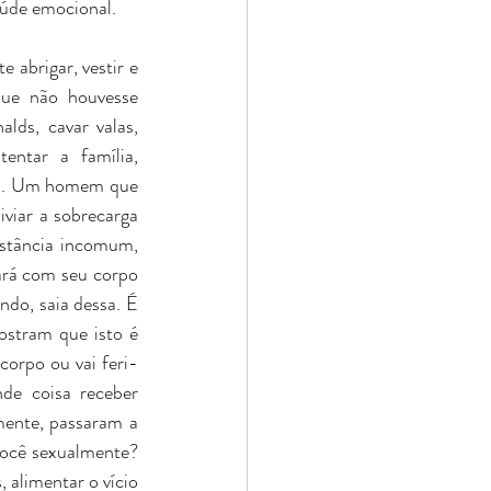
aúde emocional. 
abrigar, vestir e 
ue não houvesse 
ds, cavar valas, 
ntar a família, 
ja. Um homem que 
viar a sobrecarga 
stância incomum, 
rá com seu corpo 
do, saia dessa. É 
ostram que isto é 
corpo ou vai feri-
e coisa receber 
ente, passaram a 
ocê sexualmente? 
 alimentar o vício 