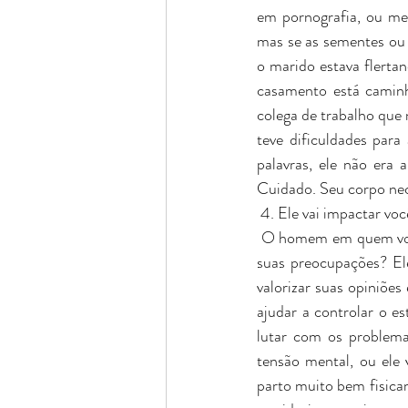
em pornografia, ou me
mas se as sementes ou 
o marido estava flerta
casamento está caminh
colega de trabalho que 
teve dificuldades par
palavras, ele não era 
Cuidado. Seu corpo nec
 4. Ele vai impactar vo
 O homem em quem você
suas preocupações? Ele 
valorizar suas opiniões
ajudar a controlar o e
lutar com os problemas
tensão mental, ou ele
parto muito bem fisic