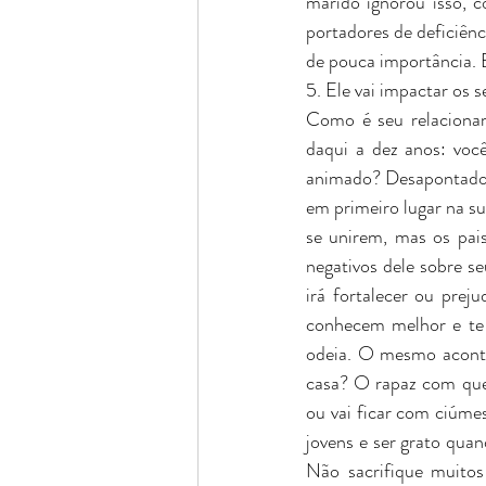
marido ignorou isso, c
portadores de deficiên
de pouca importância. 
5. Ele vai impactar os 
Como é seu relaciona
daqui a dez anos: voc
animado? Desapontado?
em primeiro lugar na su
se unirem, mas os pai
negativos dele sobre s
irá fortalecer ou prej
conhecem melhor e te 
odeia. O mesmo aconte
casa? O rapaz com quem
ou vai ficar com ciúmes
jovens e ser grato quan
Não sacrifique muitos