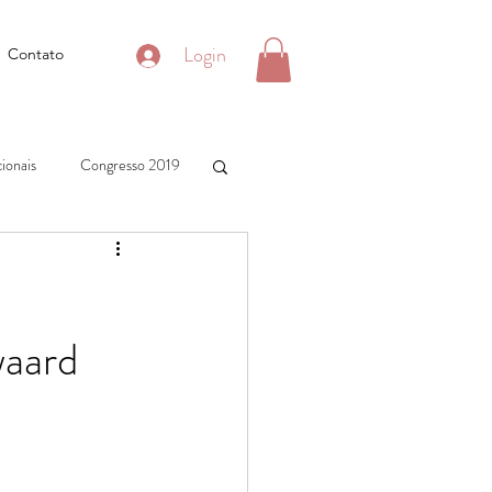
Login
Contato
ionais
Congresso 2019
waard