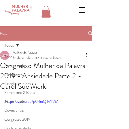
Post
Todos
Mulher da Palavra
Todos
25 de set. de 2019
0 min de leitura
Congresso Mulher da Palavra
Feminilidade
2019 - Ansiedade Parte 2 -
Casamento
Criação de filhos
Carol Sue Merkh
Feminismo X Bíblia
Maternidade
https://youtu.be/p04niQTvYVM
Devocionais
Congresso 2019
Declaração de Fé