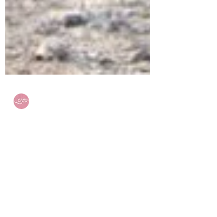
Mulher da Palavra
10 de out. de 2019
3 min de leitura
Mamãe, por favor, não vá!
Qual é sua profissão? Eu tenho inúmeras:
cozinheira, jardineira, gerente, secretária,
enfermeira, professora, motorista, conselheira,...