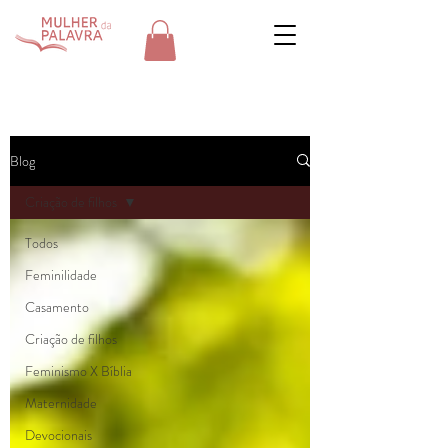
Blog
Criação de filhos
Todos
Feminilidade
Casamento
Criação de filhos
Feminismo X Bíblia
Maternidade
Devocionais