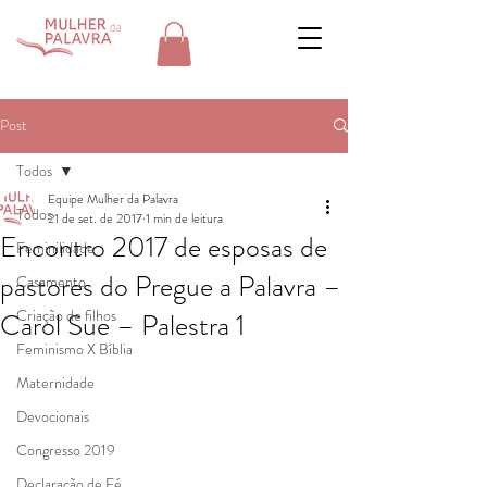
Post
Todos
Equipe Mulher da Palavra
Todos
21 de set. de 2017
1 min de leitura
Encontro 2017 de esposas de
Feminilidade
pastores do Pregue a Palavra –
Casamento
Criação de filhos
Carol Sue – Palestra 1
Feminismo X Bíblia
Maternidade
Devocionais
Congresso 2019
Declaração de Fé