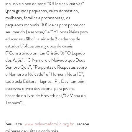
inclusive cinco da série “101 Ideias Criativas” 
(para grupos pequenos, culto doméstico, 
mulheres, famílias e professores), os 
pequenos manuais “101 ideias para paparicar 
seu marido (e esposa)” e “151  boas ideias para 
educar seu filho”; a série de 3 cadernos de 
estudos bíblicos para grupos de casais 
(“Construindo um Lar Cristão”); “O Legado 
dos Avós”, “O Namoro e Noivado que Deus 
Sempre Quis”, “Perguntas e Respostas sobre 
o Namoro e Noivado” e “Homem Nota 10”, 
tudo pela Editora Hagnos.  Pr. Davi também 
escreveu o livro devocional para jovens 
baseado no livro de Provérbios (“O Mapa do 
Tesouro”).
Seu site 
www.palavraefamilia.org.br
 recebe 
milhares de visitas a cada mês.