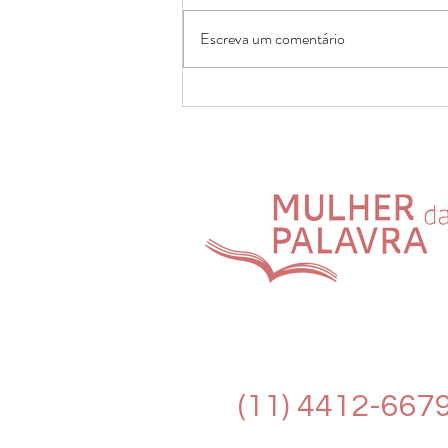
Escreva um comentário
O consumismo nos mantém
alimentados e famintos
(11) 4412-667