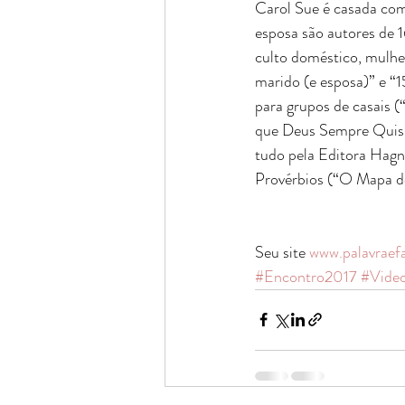
Carol Sue é casada com 
esposa são autores de 16
culto doméstico, mulher
marido (e esposa)” e “15
para grupos de casais 
que Deus Sempre Quis”
tudo pela Editora Hagno
Provérbios (“O Mapa d
Seu site 
www.palavraefa
#Encontro2017
#Vide