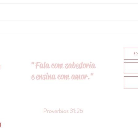
Como ler a Bíblia sozinho.
VOCÊ
HOJE
Co
"Fala com sabedoria
e ensina com amor."
Proverbios 31:26
9