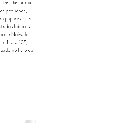
 Pr. Davi e sua 
upos pequenos, 
ra paparicar seu 
studos bíblicos 
oro e Noivado 
em Nota 10”, 
eado no livro de 