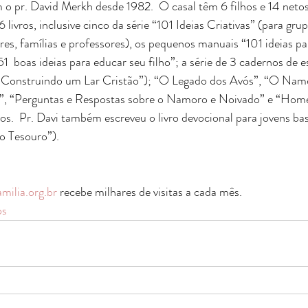
o pr. David Merkh desde 1982.  O casal têm 6 filhos e 14 netos.
 livros, inclusive cinco da série “101 Ideias Criativas” (para gr
es, famílias e professores), os pequenos manuais “101 ideias pa
1  boas ideias para educar seu filho”; a série de 3 cadernos de e
(“Construindo um Lar Cristão”); “O Legado dos Avós”, “O Nam
, “Perguntas e Respostas sobre o Namoro e Noivado” e “Hom
s.  Pr. Davi também escreveu o livro devocional para jovens bas
o Tesouro”).
milia.org.br
 recebe milhares de visitas a cada mês.
os