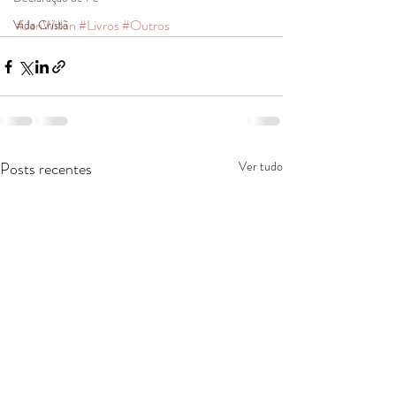
#JenWilkin
#Livros
#Outros
Vida Cristã
Posts recentes
Ver tudo