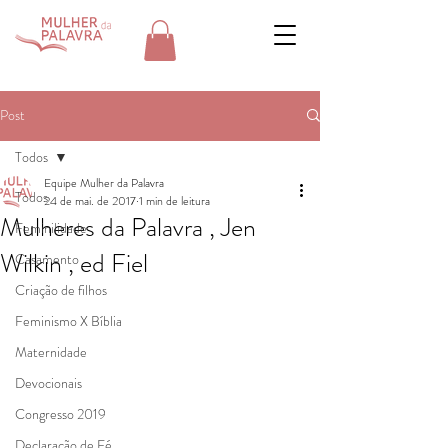
Post
Todos
Equipe Mulher da Palavra
Todos
24 de mai. de 2017
1 min de leitura
Mulheres da Palavra , Jen
Feminilidade
Wilkin , ed Fiel
Casamento
Criação de filhos
Feminismo X Bíblia
Maternidade
Devocionais
Congresso 2019
Declaração de Fé