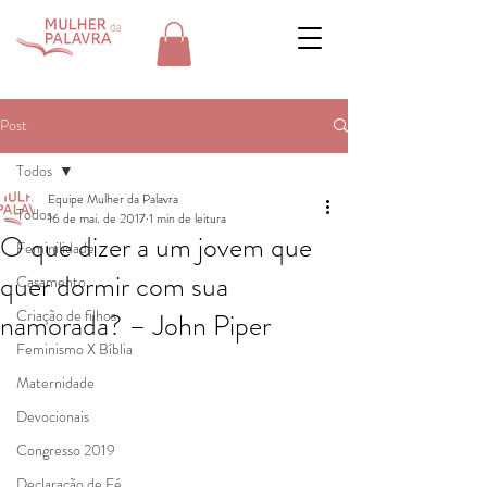
Post
Todos
Equipe Mulher da Palavra
Todos
16 de mai. de 2017
1 min de leitura
O que dizer a um jovem que
Feminilidade
quer dormir com sua
Casamento
Criação de filhos
namorada? – John Piper
Feminismo X Bíblia
Maternidade
Devocionais
Congresso 2019
Declaração de Fé