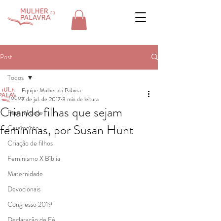
Post
Todos
Equipe Mulher da Palavra
Todos
7 de jul. de 2017
3 min de leitura
Criando filhas que sejam
Feminilidade
femininas, por Susan Hunt
Casamento
Criação de filhos
Feminismo X Bíblia
Maternidade
Devocionais
Congresso 2019
Declaração de Fé