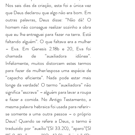
Nos seis dias da criação, esta foi a única vez 
que Deus declarou que algo não era bom. Em 
outras palavras, Deus disse: “Não dá! O 
homem não consegue realizar sozinho a obra 
que eu lhe entreguei para fazer na terra. Está 
faltando alguém”. O que faltava era a mulher 
– Eva. Em Genesis 2.18b e 20, Eva foi 
chamada de “auxiliadora idônea”. 
Infelizmente, muitos distorcem estes termos 
para fazer da mulher/esposa uma espécie de 
“capacho eficiente”. Nada pode estar mais 
longe da verdade! O termo “auxiliadora” não 
significa “escrava” – alguém para lavar a roupa 
e fazer a comida. No Antigo Testamento, a 
mesma palavra hebraica foi usada para referir-
se somente a uma outra pessoa – o próprio 
Deus! Quando se refere a Deus, o termo é 
traduzido por “auxílio”(Sl 33.20), “aparo”(Sl 