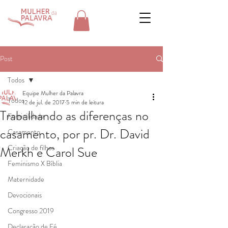
Post
Todos
Equipe Mulher da Palavra
Todos
12 de jul. de 2017
5 min de leitura
Trabalhando as diferenças no
Feminilidade
casamento, por pr. Dr. David
Casamento
Criação de filhos
Merkh e Carol Sue
Feminismo X Bíblia
Maternidade
Devocionais
Congresso 2019
Declaração de Fé