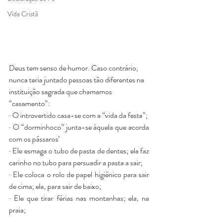
Vida Cristã
Deus tem senso de humor. Caso contrário, 
nunca teria juntado pessoas tão diferentes na 
instituição sagrada que chamamos 
“casamento”:
· O introvertido casa-se com a “vida da festa”;
· O “dorminhoco” junta-se àquela que acorda 
com os pássaros’
· Ele esmaga o tubo de pasta de dentes; ela faz 
carinho no tubo para persuadir a pasta a sair;
· Ele coloca o rolo de papel higiênico para sair 
de cima; ela, para sair de baixo;
· Ele que tirar férias nas montanhas; ela, na 
praia;