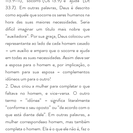
115.9-11), “socorro”(Os 13.9) e “ajuda” (Dt 
33.7). Em outras palavras, Deus é descrito 
como aquele que socorre os seres humanos na 
hora das suas maiores necessidades. Seria 
difícil imaginar um título mais nobre que 
“auxiliadora”. Por sua graça, Deus colocou um 
representante ao lado de cada homem casado 
– um auxílio e amparo que o socorre e ajuda 
em todas as suas necessidades. Assim deve ser 
a esposa para o homem e, por implicação, o 
homem para sua esposa – complementos 
idôneos um para o outro!
2. Deus criou a mulher para completar o que 
faltava no homem, e vice-versa. O outro 
termo – “idônea” – significa literalmente 
“conforme o seu oposto” ou “de acordo com o 
que está diante dele”. Em outras palavras, a 
mulher correspondeao homem, mas também 
completa o homem. Ela é o que ele não é, faz o 